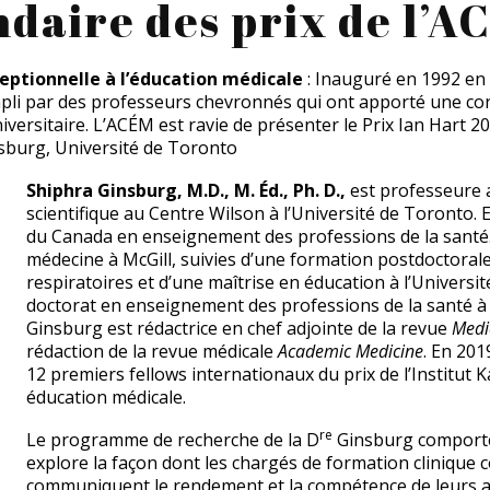
ndaire des prix de l’A
ceptionnelle à l’éducation médicale
: Inauguré en 1992 en
ompli par des professeurs chevronnés qui ont apporté une con
niversitaire. L’ACÉM est ravie de présenter le Prix Ian Hart 
sburg, Université de Toronto
Shiphra Ginsburg, M.D., M. Éd., Ph. D.,
est professeure
scientifique au Centre Wilson à l’Université de Toronto. El
du Canada en enseignement des professions de la santé
médecine à McGill, suivies d’une formation postdoctoral
respiratoires et d’une maîtrise en éducation à l’Universi
doctorat en enseignement des professions de la santé à l
Ginsburg est rédactrice en chef adjointe de la revue
Medi
rédaction de la revue médicale
Academic Medicine
. En 201
12 premiers fellows internationaux du prix de l’Institut 
éducation médicale.
re
Le programme de recherche de la D
Ginsburg comporte 
explore la façon dont les chargés de formation clinique 
communiquent le rendement et la compétence de leurs ap