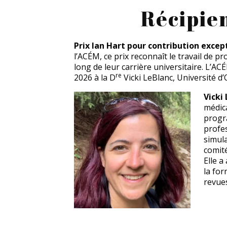
Récipie
Prix Ian Hart pour contribution excep
l’ACÉM, ce prix reconnaît le travail de 
long de leur carrière universitaire. L’AC
re
2026 à la D
Vicki LeBlanc, Université d’
Vicki 
médica
progr
profes
simula
comité
Elle a
la for
revues