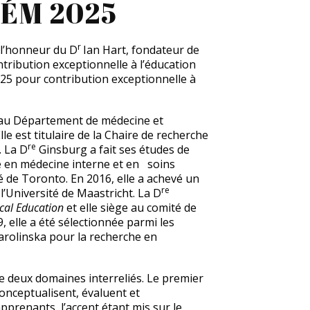
CÉM 2025
r
 l’honneur du D
Ian Hart, fondateur de
tribution exceptionnelle à l’éducation
2025 pour contribution exceptionnelle à
 au Département de médecine et
le est titulaire de la Chaire de recherche
re
. La D
Ginsburg a fait ses études de
e en médecine interne et en soins
té de Toronto. En 2016, elle a achevé un
re
’Université de Maastricht. La D
cal Education
et elle siège au comité de
9, elle a été sélectionnée parmi les
Karolinska pour la recherche en
deux domaines interreliés. Le premier
conceptualisent, évaluent et
prenants, l’accent étant mis sur le